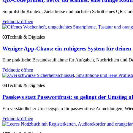
So prüfst du Kontext, Zieladresse und nächsten Schritt eines QR-Code
Feldnotiz öffnen
03
Technik & Digitales
Weniger App-Chaos: ein ruhigeres System für deinen d
Eine praktische Bestandsaufnahme für Aufgaben, Nachrichten und Da
Feldnotiz öffnen
04
Technik & Digitales
Passkeys statt Passwortfrust: so gelingt der Umstieg 
Ein verständlicher Umstiegsplan für passwortlose Anmeldungen, Wie
Feldnotiz öffnen