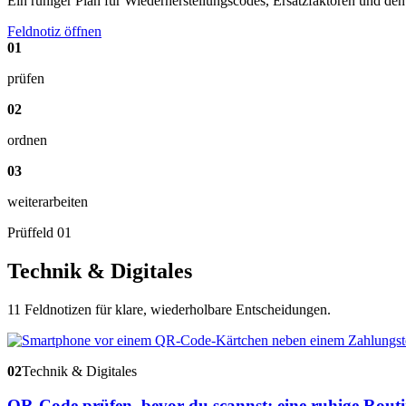
Ein ruhiger Plan für Wiederherstellungscodes, Ersatzfaktoren und den
Feldnotiz öffnen
01
prüfen
02
ordnen
03
weiterarbeiten
Prüffeld 01
Technik & Digitales
11 Feldnotizen für klare, wiederholbare Entscheidungen.
02
Technik & Digitales
QR-Code prüfen, bevor du scannst: eine ruhige Rout