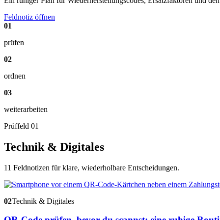
Ein ruhiger Plan für Wiederherstellungscodes, Ersatzfaktoren und den
Feldnotiz öffnen
01
prüfen
02
ordnen
03
weiterarbeiten
Prüffeld 01
Technik & Digitales
11 Feldnotizen für klare, wiederholbare Entscheidungen.
02
Technik & Digitales
QR-Code prüfen, bevor du scannst: eine ruhige Rout