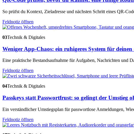
So prüfst du Kontext, Zieladresse und nächsten Schritt eines QR-Code
Feldnotiz öffnen
03
Technik & Digitales
Weniger App-Chaos: ein ruhigeres System für deinen d
Eine praktische Bestandsaufnahme für Aufgaben, Nachrichten und Da
Feldnotiz öffnen
04
Technik & Digitales
Passkeys statt Passwortfrust: so gelingt der Umstieg 
Ein verständlicher Umstiegsplan für passwortlose Anmeldungen, Wie
Feldnotiz öffnen